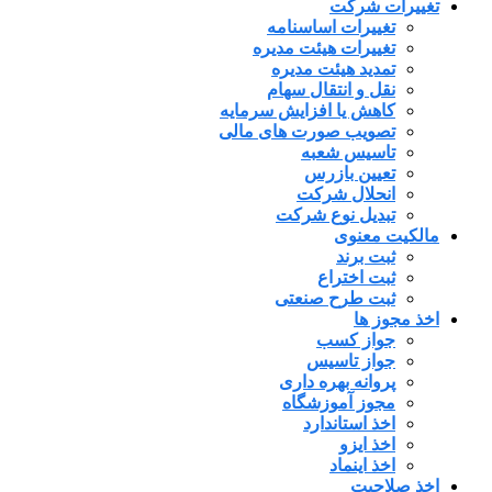
تغییرات شرکت
تغییرات اساسنامه
تغییرات هیئت مدیره
تمدید هیئت مدیره
نقل و انتقال سهام
کاهش یا افزایش سرمایه
تصویب صورت های مالی
تاسیس شعبه
تعیین بازرس
انحلال شرکت
تبدیل نوع شرکت
مالکیت معنوی
ثبت برند
ثبت اختراع
ثبت طرح صنعتی
اخذ مجوز ها
جواز کسب
جواز تاسیس
پروانه بهره داری
مجوز آموزشگاه
اخذ استاندارد
اخذ ایزو
اخذ اینماد
اخذ صلاحیت