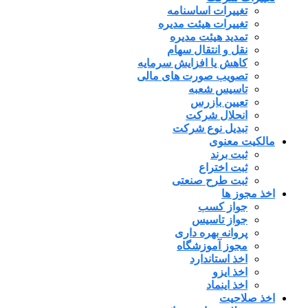
تغییرات اساسنامه
تغییرات هیئت مدیره
تمدید هیئت مدیره
نقل و انتقال سهام
کاهش یا افزایش سرمایه
تصویب صورت های مالی
تاسیس شعبه
تعیین بازرس
انحلال شرکت
تبدیل نوع شرکت
مالکیت معنوی
ثبت برند
ثبت اختراع
ثبت طرح صنعتی
اخذ مجوز ها
جواز کسب
جواز تاسیس
پروانه بهره داری
مجوز آموزشگاه
اخذ استاندارد
اخذ ایزو
اخذ اینماد
اخذ صلاحیت