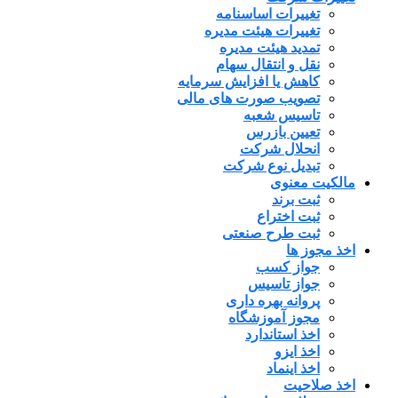
تغییرات اساسنامه
تغییرات هیئت مدیره
تمدید هیئت مدیره
نقل و انتقال سهام
کاهش یا افزایش سرمایه
تصویب صورت های مالی
تاسیس شعبه
تعیین بازرس
انحلال شرکت
تبدیل نوع شرکت
مالکیت معنوی
ثبت برند
ثبت اختراع
ثبت طرح صنعتی
اخذ مجوز ها
جواز کسب
جواز تاسیس
پروانه بهره داری
مجوز آموزشگاه
اخذ استاندارد
اخذ ایزو
اخذ اینماد
اخذ صلاحیت