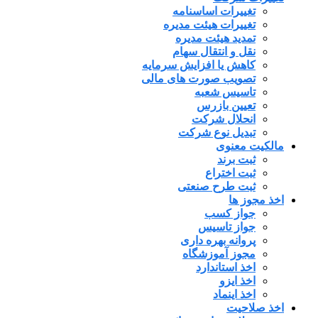
تغییرات اساسنامه
تغییرات هیئت مدیره
تمدید هیئت مدیره
نقل و انتقال سهام
کاهش یا افزایش سرمایه
تصویب صورت های مالی
تاسیس شعبه
تعیین بازرس
انحلال شرکت
تبدیل نوع شرکت
مالکیت معنوی
ثبت برند
ثبت اختراع
ثبت طرح صنعتی
اخذ مجوز ها
جواز کسب
جواز تاسیس
پروانه بهره داری
مجوز آموزشگاه
اخذ استاندارد
اخذ ایزو
اخذ اینماد
اخذ صلاحیت