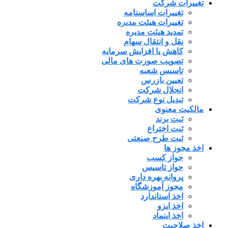
تغییرات شرکت
تغییرات اساسنامه
تغییرات هیئت مدیره
تمدید هیئت مدیره
نقل و انتقال سهام
کاهش یا افزایش سرمایه
تصویب صورت های مالی
تاسیس شعبه
تعیین بازرس
انحلال شرکت
تبدیل نوع شرکت
مالکیت معنوی
ثبت برند
ثبت اختراع
ثبت طرح صنعتی
اخذ مجوز ها
جواز کسب
جواز تاسیس
پروانه بهره داری
مجوز آموزشگاه
اخذ استاندارد
اخذ ایزو
اخذ اینماد
اخذ صلاحیت