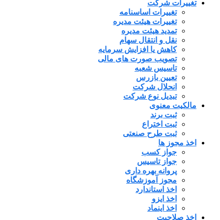
تغییرات شرکت
تغییرات اساسنامه
تغییرات هیئت مدیره
تمدید هیئت مدیره
نقل و انتقال سهام
کاهش یا افزایش سرمایه
تصویب صورت های مالی
تاسیس شعبه
تعیین بازرس
انحلال شرکت
تبدیل نوع شرکت
مالکیت معنوی
ثبت برند
ثبت اختراع
ثبت طرح صنعتی
اخذ مجوز ها
جواز کسب
جواز تاسیس
پروانه بهره داری
مجوز آموزشگاه
اخذ استاندارد
اخذ ایزو
اخذ اینماد
اخذ صلاحیت