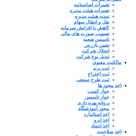
تغییرات اساسنامه
تغییرات هیئت مدیره
تمدید هیئت مدیره
نقل و انتقال سهام
کاهش یا افزایش سرمایه
تصویب صورت های مالی
تاسیس شعبه
تعیین بازرس
انحلال شرکت
تبدیل نوع شرکت
مالکیت معنوی
ثبت برند
ثبت اختراع
ثبت طرح صنعتی
اخذ مجوز ها
جواز کسب
جواز تاسیس
پروانه بهره داری
مجوز آموزشگاه
اخذ استاندارد
اخذ ایزو
اخذ اینماد
اخذ صلاحیت