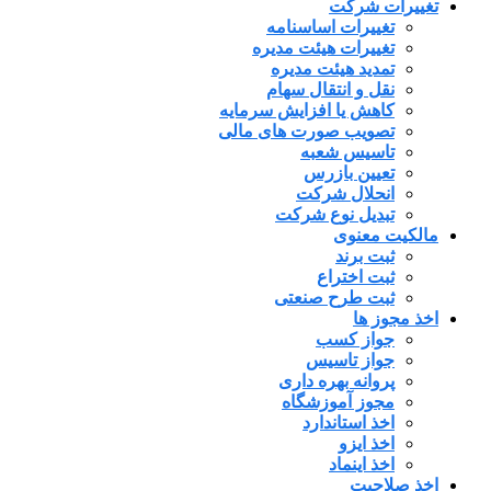
تغییرات شرکت
تغییرات اساسنامه
تغییرات هیئت مدیره
تمدید هیئت مدیره
نقل و انتقال سهام
کاهش یا افزایش سرمایه
تصویب صورت های مالی
تاسیس شعبه
تعیین بازرس
انحلال شرکت
تبدیل نوع شرکت
مالکیت معنوی
ثبت برند
ثبت اختراع
ثبت طرح صنعتی
اخذ مجوز ها
جواز کسب
جواز تاسیس
پروانه بهره داری
مجوز آموزشگاه
اخذ استاندارد
اخذ ایزو
اخذ اینماد
اخذ صلاحیت