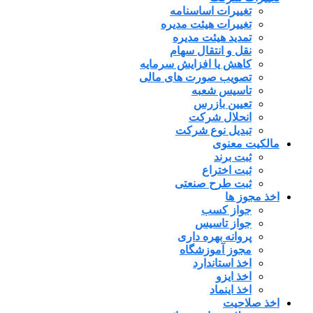
تغییرات اساسنامه
تغییرات هیئت مدیره
تمدید هیئت مدیره
نقل و انتقال سهام
کاهش یا افزایش سرمایه
تصویب صورت های مالی
تاسیس شعبه
تعیین بازرس
انحلال شرکت
تبدیل نوع شرکت
مالکیت معنوی
ثبت برند
ثبت اختراع
ثبت طرح صنعتی
اخذ مجوز ها
جواز کسب
جواز تاسیس
پروانه بهره داری
مجوز آموزشگاه
اخذ استاندارد
اخذ ایزو
اخذ اینماد
اخذ صلاحیت