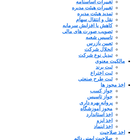
تغییرات اساسنامه
تغییرات هیئت مدیره
تمدید هیئت مدیره
نقل و انتقال سهام
کاهش یا افزایش سرمایه
تصویب صورت های مالی
تاسیس شعبه
تعیین بازرس
انحلال شرکت
تبدیل نوع شرکت
مالکیت معنوی
ثبت برند
ثبت اختراع
ثبت طرح صنعتی
اخذ مجوز ها
جواز کسب
جواز تاسیس
پروانه بهره داری
مجوز آموزشگاه
اخذ استاندارد
اخذ ایزو
اخذ اینماد
اخذ صلاحیت
صلاحیت ایمنی دائم