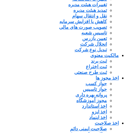
تغییرات هیئت مدیره
تمدید هیئت مدیره
نقل و انتقال سهام
کاهش یا افزایش سرمایه
تصویب صورت های مالی
تاسیس شعبه
تعیین بازرس
انحلال شرکت
تبدیل نوع شرکت
مالکیت معنوی
ثبت برند
ثبت اختراع
ثبت طرح صنعتی
اخذ مجوز ها
جواز کسب
جواز تاسیس
پروانه بهره داری
مجوز آموزشگاه
اخذ استاندارد
اخذ ایزو
اخذ اینماد
اخذ صلاحیت
صلاحیت ایمنی دائم