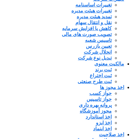
تغییرات اساسنامه
تغییرات هیئت مدیره
تمدید هیئت مدیره
نقل و انتقال سهام
کاهش یا افزایش سرمایه
تصویب صورت های مالی
تاسیس شعبه
تعیین بازرس
انحلال شرکت
تبدیل نوع شرکت
مالکیت معنوی
ثبت برند
ثبت اختراع
ثبت طرح صنعتی
اخذ مجوز ها
جواز کسب
جواز تاسیس
پروانه بهره داری
مجوز آموزشگاه
اخذ استاندارد
اخذ ایزو
اخذ اینماد
اخذ صلاحیت