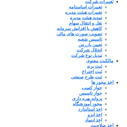
تغییرات شرکت
تغییرات اساسنامه
تغییرات هیئت مدیره
تمدید هیئت مدیره
نقل و انتقال سهام
کاهش یا افزایش سرمایه
تصویب صورت های مالی
تاسیس شعبه
تعیین بازرس
انحلال شرکت
تبدیل نوع شرکت
مالکیت معنوی
ثبت برند
ثبت اختراع
ثبت طرح صنعتی
اخذ مجوز ها
جواز کسب
جواز تاسیس
پروانه بهره داری
مجوز آموزشگاه
اخذ استاندارد
اخذ ایزو
اخذ اینماد
اخذ صلاحیت