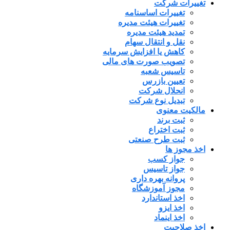
تغییرات شرکت
تغییرات اساسنامه
تغییرات هیئت مدیره
تمدید هیئت مدیره
نقل و انتقال سهام
کاهش یا افزایش سرمایه
تصویب صورت های مالی
تاسیس شعبه
تعیین بازرس
انحلال شرکت
تبدیل نوع شرکت
مالکیت معنوی
ثبت برند
ثبت اختراع
ثبت طرح صنعتی
اخذ مجوز ها
جواز کسب
جواز تاسیس
پروانه بهره داری
مجوز آموزشگاه
اخذ استاندارد
اخذ ایزو
اخذ اینماد
اخذ صلاحیت