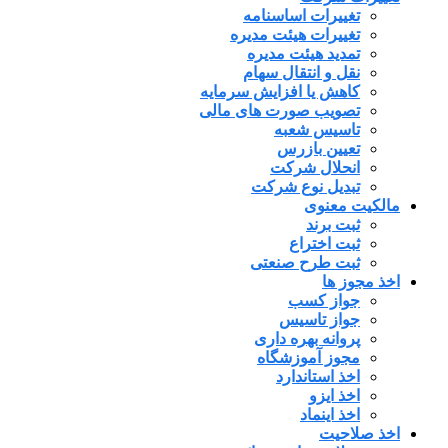
تغییرات اساسنامه
تغییرات هیئت مدیره
تمدید هیئت مدیره
نقل و انتقال سهام
کاهش یا افزایش سرمایه
تصویب صورت های مالی
تاسیس شعبه
تعیین بازرس
انحلال شرکت
تبدیل نوع شرکت
مالکیت معنوی
ثبت برند
ثبت اختراع
ثبت طرح صنعتی
اخذ مجوز ها
جواز کسب
جواز تاسیس
پروانه بهره داری
مجوز آموزشگاه
اخذ استاندارد
اخذ ایزو
اخذ اینماد
اخذ صلاحیت