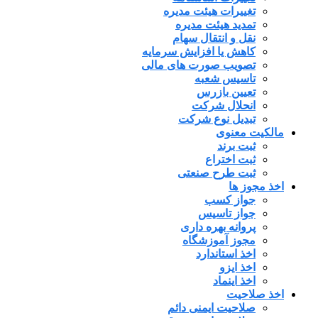
تغییرات هیئت مدیره
تمدید هیئت مدیره
نقل و انتقال سهام
کاهش یا افزایش سرمایه
تصویب صورت های مالی
تاسیس شعبه
تعیین بازرس
انحلال شرکت
تبدیل نوع شرکت
مالکیت معنوی
ثبت برند
ثبت اختراع
ثبت طرح صنعتی
اخذ مجوز ها
جواز کسب
جواز تاسیس
پروانه بهره داری
مجوز آموزشگاه
اخذ استاندارد
اخذ ایزو
اخذ اینماد
اخذ صلاحیت
صلاحیت ایمنی دائم