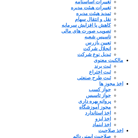
تغییرات اساسنامه
تغییرات هیئت مدیره
تمدید هیئت مدیره
نقل و انتقال سهام
کاهش یا افزایش سرمایه
تصویب صورت های مالی
تاسیس شعبه
تعیین بازرس
انحلال شرکت
تبدیل نوع شرکت
مالکیت معنوی
ثبت برند
ثبت اختراع
ثبت طرح صنعتی
اخذ مجوز ها
جواز کسب
جواز تاسیس
پروانه بهره داری
مجوز آموزشگاه
اخذ استاندارد
اخذ ایزو
اخذ اینماد
اخذ صلاحیت
صلاحیت ایمنی دائم