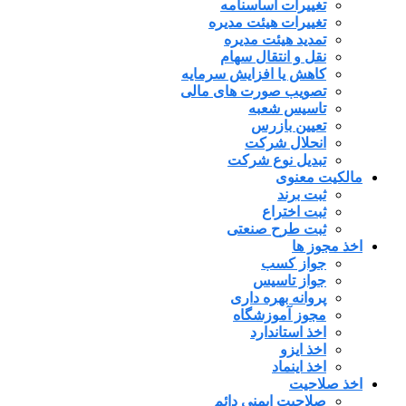
تغییرات اساسنامه
تغییرات هیئت مدیره
تمدید هیئت مدیره
نقل و انتقال سهام
کاهش یا افزایش سرمایه
تصویب صورت های مالی
تاسیس شعبه
تعیین بازرس
انحلال شرکت
تبدیل نوع شرکت
مالکیت معنوی
ثبت برند
ثبت اختراع
ثبت طرح صنعتی
اخذ مجوز ها
جواز کسب
جواز تاسیس
پروانه بهره داری
مجوز آموزشگاه
اخذ استاندارد
اخذ ایزو
اخذ اینماد
اخذ صلاحیت
صلاحیت ایمنی دائم