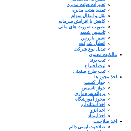
تغییرات هیئت مدیره
تمدید هیئت مدیره
نقل و انتقال سهام
کاهش یا افزایش سرمایه
تصویب صورت های مالی
تاسیس شعبه
تعیین بازرس
انحلال شرکت
تبدیل نوع شرکت
مالکیت معنوی
ثبت برند
ثبت اختراع
ثبت طرح صنعتی
اخذ مجوز ها
جواز کسب
جواز تاسیس
پروانه بهره داری
مجوز آموزشگاه
اخذ استاندارد
اخذ ایزو
اخذ اینماد
اخذ صلاحیت
صلاحیت ایمنی دائم