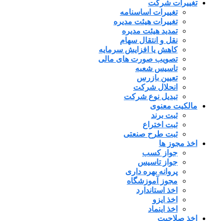
تغییرات شرکت
تغییرات اساسنامه
تغییرات هیئت مدیره
تمدید هیئت مدیره
نقل و انتقال سهام
کاهش یا افزایش سرمایه
تصویب صورت های مالی
تاسیس شعبه
تعیین بازرس
انحلال شرکت
تبدیل نوع شرکت
مالکیت معنوی
ثبت برند
ثبت اختراع
ثبت طرح صنعتی
اخذ مجوز ها
جواز کسب
جواز تاسیس
پروانه بهره داری
مجوز آموزشگاه
اخذ استاندارد
اخذ ایزو
اخذ اینماد
اخذ صلاحیت