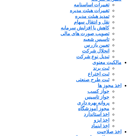
تغییرات اساسنامه
تغییرات هیئت مدیره
تمدید هیئت مدیره
نقل و انتقال سهام
کاهش یا افزایش سرمایه
تصویب صورت های مالی
تاسیس شعبه
تعیین بازرس
انحلال شرکت
تبدیل نوع شرکت
مالکیت معنوی
ثبت برند
ثبت اختراع
ثبت طرح صنعتی
اخذ مجوز ها
جواز کسب
جواز تاسیس
پروانه بهره داری
مجوز آموزشگاه
اخذ استاندارد
اخذ ایزو
اخذ اینماد
اخذ صلاحیت