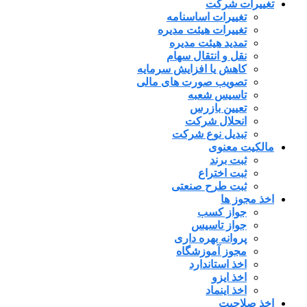
تغییرات شرکت
تغییرات اساسنامه
تغییرات هیئت مدیره
تمدید هیئت مدیره
نقل و انتقال سهام
کاهش یا افزایش سرمایه
تصویب صورت های مالی
تاسیس شعبه
تعیین بازرس
انحلال شرکت
تبدیل نوع شرکت
مالکیت معنوی
ثبت برند
ثبت اختراع
ثبت طرح صنعتی
اخذ مجوز ها
جواز کسب
جواز تاسیس
پروانه بهره داری
مجوز آموزشگاه
اخذ استاندارد
اخذ ایزو
اخذ اینماد
اخذ صلاحیت