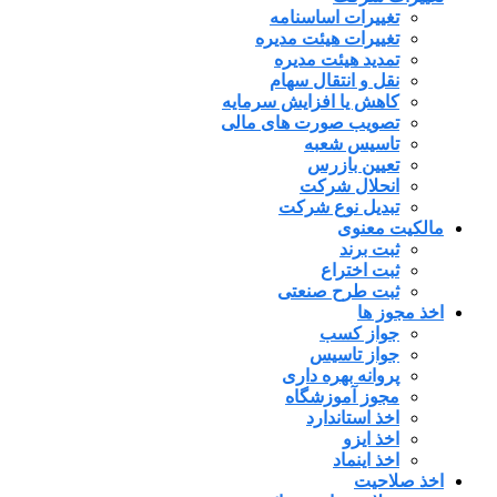
تغییرات اساسنامه
تغییرات هیئت مدیره
تمدید هیئت مدیره
نقل و انتقال سهام
کاهش یا افزایش سرمایه
تصویب صورت های مالی
تاسیس شعبه
تعیین بازرس
انحلال شرکت
تبدیل نوع شرکت
مالکیت معنوی
ثبت برند
ثبت اختراع
ثبت طرح صنعتی
اخذ مجوز ها
جواز کسب
جواز تاسیس
پروانه بهره داری
مجوز آموزشگاه
اخذ استاندارد
اخذ ایزو
اخذ اینماد
اخذ صلاحیت