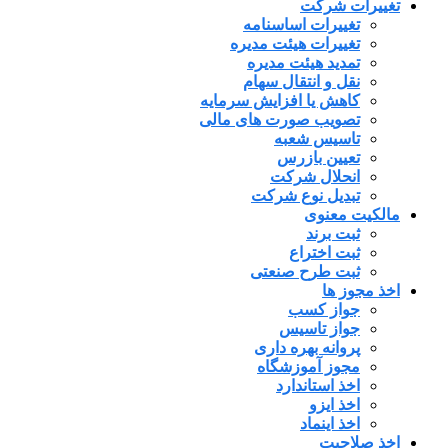
تغییرات شرکت
تغییرات اساسنامه
تغییرات هیئت مدیره
تمدید هیئت مدیره
نقل و انتقال سهام
کاهش یا افزایش سرمایه
تصویب صورت های مالی
تاسیس شعبه
تعیین بازرس
انحلال شرکت
تبدیل نوع شرکت
مالکیت معنوی
ثبت برند
ثبت اختراع
ثبت طرح صنعتی
اخذ مجوز ها
جواز کسب
جواز تاسیس
پروانه بهره داری
مجوز آموزشگاه
اخذ استاندارد
اخذ ایزو
اخذ اینماد
اخذ صلاحیت