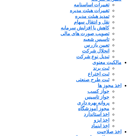
تغییرات اساسنامه
تغییرات هیئت مدیره
تمدید هیئت مدیره
نقل و انتقال سهام
کاهش یا افزایش سرمایه
تصویب صورت های مالی
تاسیس شعبه
تعیین بازرس
انحلال شرکت
تبدیل نوع شرکت
مالکیت معنوی
ثبت برند
ثبت اختراع
ثبت طرح صنعتی
اخذ مجوز ها
جواز کسب
جواز تاسیس
پروانه بهره داری
مجوز آموزشگاه
اخذ استاندارد
اخذ ایزو
اخذ اینماد
اخذ صلاحیت