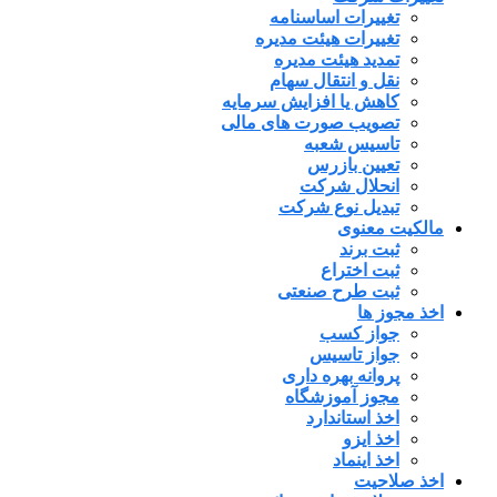
تغییرات اساسنامه
تغییرات هیئت مدیره
تمدید هیئت مدیره
نقل و انتقال سهام
کاهش یا افزایش سرمایه
تصویب صورت های مالی
تاسیس شعبه
تعیین بازرس
انحلال شرکت
تبدیل نوع شرکت
مالکیت معنوی
ثبت برند
ثبت اختراع
ثبت طرح صنعتی
اخذ مجوز ها
جواز کسب
جواز تاسیس
پروانه بهره داری
مجوز آموزشگاه
اخذ استاندارد
اخذ ایزو
اخذ اینماد
اخذ صلاحیت