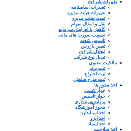
تغییرات شرکت
تغییرات اساسنامه
تغییرات هیئت مدیره
تمدید هیئت مدیره
نقل و انتقال سهام
کاهش یا افزایش سرمایه
تصویب صورت های مالی
تاسیس شعبه
تعیین بازرس
انحلال شرکت
تبدیل نوع شرکت
مالکیت معنوی
ثبت برند
ثبت اختراع
ثبت طرح صنعتی
اخذ مجوز ها
جواز کسب
جواز تاسیس
پروانه بهره داری
مجوز آموزشگاه
اخذ استاندارد
اخذ ایزو
اخذ اینماد
اخذ صلاحیت