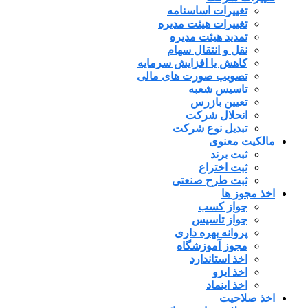
تغییرات اساسنامه
تغییرات هیئت مدیره
تمدید هیئت مدیره
نقل و انتقال سهام
کاهش یا افزایش سرمایه
تصویب صورت های مالی
تاسیس شعبه
تعیین بازرس
انحلال شرکت
تبدیل نوع شرکت
مالکیت معنوی
ثبت برند
ثبت اختراع
ثبت طرح صنعتی
اخذ مجوز ها
جواز کسب
جواز تاسیس
پروانه بهره داری
مجوز آموزشگاه
اخذ استاندارد
اخذ ایزو
اخذ اینماد
اخذ صلاحیت