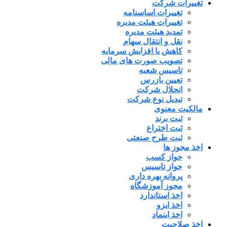
تغییرات شرکت
تغییرات اساسنامه
تغییرات هیئت مدیره
تمدید هیئت مدیره
نقل و انتقال سهام
کاهش یا افزایش سرمایه
تصویب صورت های مالی
تاسیس شعبه
تعیین بازرس
انحلال شرکت
تبدیل نوع شرکت
مالکیت معنوی
ثبت برند
ثبت اختراع
ثبت طرح صنعتی
اخذ مجوز ها
جواز کسب
جواز تاسیس
پروانه بهره داری
مجوز آموزشگاه
اخذ استاندارد
اخذ ایزو
اخذ اینماد
اخذ صلاحیت