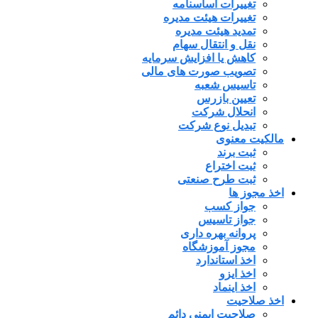
تغییرات اساسنامه
تغییرات هیئت مدیره
تمدید هیئت مدیره
نقل و انتقال سهام
کاهش یا افزایش سرمایه
تصویب صورت های مالی
تاسیس شعبه
تعیین بازرس
انحلال شرکت
تبدیل نوع شرکت
مالکیت معنوی
ثبت برند
ثبت اختراع
ثبت طرح صنعتی
اخذ مجوز ها
جواز کسب
جواز تاسیس
پروانه بهره داری
مجوز آموزشگاه
اخذ استاندارد
اخذ ایزو
اخذ اینماد
اخذ صلاحیت
صلاحیت ایمنی دائم