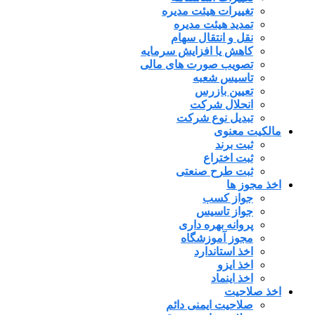
تغییرات هیئت مدیره
تمدید هیئت مدیره
نقل و انتقال سهام
کاهش یا افزایش سرمایه
تصویب صورت های مالی
تاسیس شعبه
تعیین بازرس
انحلال شرکت
تبدیل نوع شرکت
مالکیت معنوی
ثبت برند
ثبت اختراع
ثبت طرح صنعتی
اخذ مجوز ها
جواز کسب
جواز تاسیس
پروانه بهره داری
مجوز آموزشگاه
اخذ استاندارد
اخذ ایزو
اخذ اینماد
اخذ صلاحیت
صلاحیت ایمنی دائم