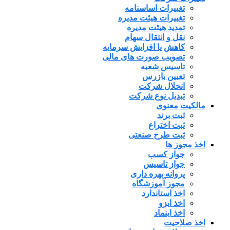
تغییرات اساسنامه
تغییرات هیئت مدیره
تمدید هیئت مدیره
نقل و انتقال سهام
کاهش یا افزایش سرمایه
تصویب صورت های مالی
تاسیس شعبه
تعیین بازرس
انحلال شرکت
تبدیل نوع شرکت
مالکیت معنوی
ثبت برند
ثبت اختراع
ثبت طرح صنعتی
اخذ مجوز ها
جواز کسب
جواز تاسیس
پروانه بهره داری
مجوز آموزشگاه
اخذ استاندارد
اخذ ایزو
اخذ اینماد
اخذ صلاحیت