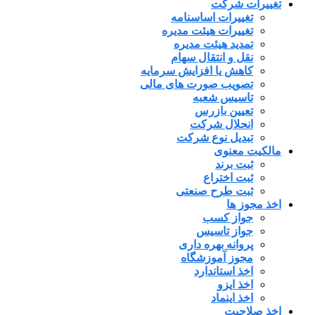
تغییرات شرکت
تغییرات اساسنامه
تغییرات هیئت مدیره
تمدید هیئت مدیره
نقل و انتقال سهام
کاهش یا افزایش سرمایه
تصویب صورت های مالی
تاسیس شعبه
تعیین بازرس
انحلال شرکت
تبدیل نوع شرکت
مالکیت معنوی
ثبت برند
ثبت اختراع
ثبت طرح صنعتی
اخذ مجوز ها
جواز کسب
جواز تاسیس
پروانه بهره داری
مجوز آموزشگاه
اخذ استاندارد
اخذ ایزو
اخذ اینماد
اخذ صلاحیت