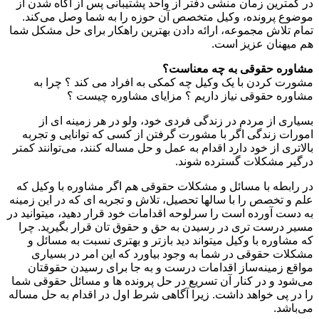
در کمترین زمان منشی دفتر از واحد پشتیبانی پس از آگاه شدن از
موضوع پرونده، وکیل متخصص آن حوزه را به شما وصل می‌کند.
تمام تلاش مجموعه، ارائه دادن بهترین راهکار‌ برای حل مشکل شما
هم میهنان عزیز است.
مشاوره حقوقی به چه معناست؟
مشورت کردن با یک وکیل چه کمکی به افراد می کند ؟ چرا به
مشاوره حقوقی نیاز داریم ؟ مزایای مشاوره چیست ؟
بسیاری از مردم در زندگی فردی خود، ولو در هر زمینه ای از
امورات زندگی اگر با مشورت گرفتن از کسی که توانایی و تجربه
بالاتری از خود دارد اقدام به عمل و حل مساله کنند، می‌توانند کمتر
درگیر مشکلات گسترده شوند.
در رابطه با مسائل و مشکلات حقوقی هم اگر مشاوره با وکیل که
علم و تخصص را با سالها تحصیل، تلاش و تجربه ای که در این زمینه
به دست آورده است را سرلوحه اقدامات خود قرار دهید، میتوانید در
مسیر درست تری در رسیدن به حق و حقوق تان قرار بگیرید. چرا
که مشاوره با وکیل میتواند دید بازتر و بهتری نسبت به مسائل و
مشکلات حقوقی در شما به وجود بیاورد که این امر در بسیاری
مواقع زمینه‌ساز اقدامات درست و به جا برای رسیدن حقوقتان
می‌شود و در کنار آن تسریع در حل پرونده ها و مسائل حقوقی شما
را در پی خواهد داشت. زیرا آگاهی شرط اول در اقدام به حل مساله
می‌باشد.