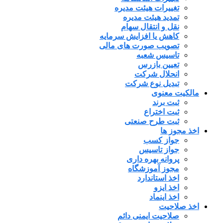
تغییرات هیئت مدیره
تمدید هیئت مدیره
نقل و انتقال سهام
کاهش یا افزایش سرمایه
تصویب صورت های مالی
تاسیس شعبه
تعیین بازرس
انحلال شرکت
تبدیل نوع شرکت
مالکیت معنوی
ثبت برند
ثبت اختراع
ثبت طرح صنعتی
اخذ مجوز ها
جواز کسب
جواز تاسیس
پروانه بهره داری
مجوز آموزشگاه
اخذ استاندارد
اخذ ایزو
اخذ اینماد
اخذ صلاحیت
صلاحیت ایمنی دائم