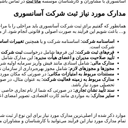
آسانسوری با مشاوران و کارشناسان موسسه
مانا ثبت
در تماس باشید
مدارک مورد نیاز ثبت شرکت آسانسوری
همانطور که گفتیم برای ثبت شرکت آسانسوری باید مراحلی را با مراج
و… باعث شویم این فرآیند به صورت اصولی و قانونی انجام شود. از مهم‌
اساسنامه شرکت:
اساسنامه شرکت و یا همچنین
تغییرات اساس
شرکت است.
فرم‌های ثبت شرکت:
این فرم‌ها شامل درخواست
ثبت شرکت
و
تأیید صلاحیت مدیران و اعضای هیأت مدیره:
این مدارک شامل ا
مدارک مالی:
شامل اسنادی مانند فیش واریز سرمایه اولیه 
مجوزها و مجوزهای لازم:
شامل مجوز بهره‌برداری از سازمان ن
مستندات مربوط به امتیازات مکانی:
در صورتی که مکان مورد اس
مدارک مربوط به زمینه فعالیت شرکت:
به عنوان مثال، در صو
تحصیلی مورد نیاز باشد.
سند تأیید نشان تجاری:
در صورتی که شما از نام تجاری خاصی بر
سایر مدارک:
به مواردی مانند کارت اقتصادی، تصویر امضای 
موارد ذکر شده از اصلی‌ترین مدارک مورد نیاز برای این نوع از ثب
تمام مدارک مورد نیاز این فرآیند می‌توانید با کارشناسان و مشاورا