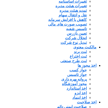
تغییرات اساسنامه
تغییرات هیئت مدیره
تمدید هیئت مدیره
نقل و انتقال سهام
کاهش یا افزایش سرمایه
تصویب صورت های مالی
تاسیس شعبه
تعیین بازرس
انحلال شرکت
تبدیل نوع شرکت
مالکیت معنوی
ثبت برند
ثبت اختراع
ثبت طرح صنعتی
اخذ مجوز ها
جواز کسب
جواز تاسیس
پروانه بهره داری
مجوز آموزشگاه
اخذ استاندارد
اخذ ایزو
اخذ اینماد
اخذ صلاحیت
صلاحیت ایمنی دائم