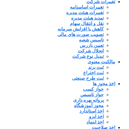
تغییرات شرکت
تغییرات اساسنامه
تغییرات هیئت مدیره
تمدید هیئت مدیره
نقل و انتقال سهام
کاهش یا افزایش سرمایه
تصویب صورت های مالی
تاسیس شعبه
تعیین بازرس
انحلال شرکت
تبدیل نوع شرکت
مالکیت معنوی
ثبت برند
ثبت اختراع
ثبت طرح صنعتی
اخذ مجوز ها
جواز کسب
جواز تاسیس
پروانه بهره داری
مجوز آموزشگاه
اخذ استاندارد
اخذ ایزو
اخذ اینماد
اخذ صلاحیت