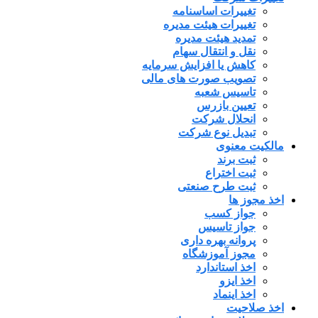
تغییرات اساسنامه
تغییرات هیئت مدیره
تمدید هیئت مدیره
نقل و انتقال سهام
کاهش یا افزایش سرمایه
تصویب صورت های مالی
تاسیس شعبه
تعیین بازرس
انحلال شرکت
تبدیل نوع شرکت
مالکیت معنوی
ثبت برند
ثبت اختراع
ثبت طرح صنعتی
اخذ مجوز ها
جواز کسب
جواز تاسیس
پروانه بهره داری
مجوز آموزشگاه
اخذ استاندارد
اخذ ایزو
اخذ اینماد
اخذ صلاحیت