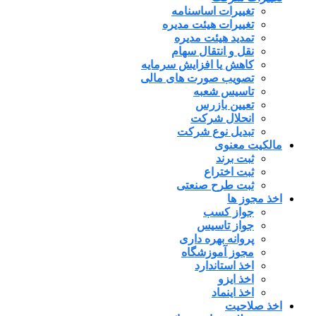
تغییرات اساسنامه
تغییرات هیئت مدیره
تمدید هیئت مدیره
نقل و انتقال سهام
کاهش یا افزایش سرمایه
تصویب صورت های مالی
تاسیس شعبه
تعیین بازرس
انحلال شرکت
تبدیل نوع شرکت
مالکیت معنوی
ثبت برند
ثبت اختراع
ثبت طرح صنعتی
اخذ مجوز ها
جواز کسب
جواز تاسیس
پروانه بهره داری
مجوز آموزشگاه
اخذ استاندارد
اخذ ایزو
اخذ اینماد
اخذ صلاحیت