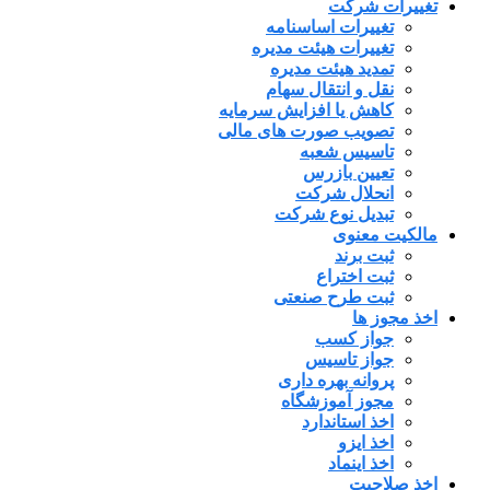
تغییرات شرکت
تغییرات اساسنامه
تغییرات هیئت مدیره
تمدید هیئت مدیره
نقل و انتقال سهام
کاهش یا افزایش سرمایه
تصویب صورت های مالی
تاسیس شعبه
تعیین بازرس
انحلال شرکت
تبدیل نوع شرکت
مالکیت معنوی
ثبت برند
ثبت اختراع
ثبت طرح صنعتی
اخذ مجوز ها
جواز کسب
جواز تاسیس
پروانه بهره داری
مجوز آموزشگاه
اخذ استاندارد
اخذ ایزو
اخذ اینماد
اخذ صلاحیت